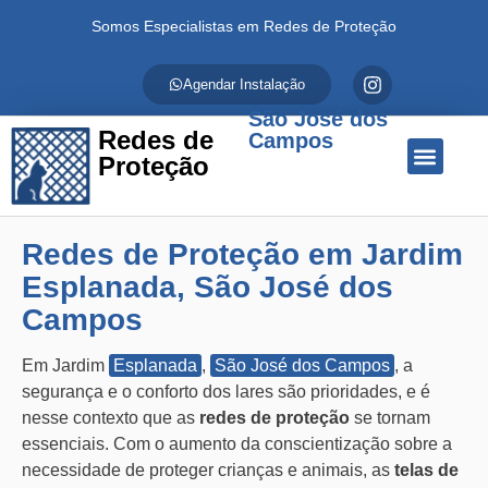
Somos Especialistas em Redes de Proteção
Agendar Instalação
São José dos
Redes de
Campos
Proteção
Quem Somos
Redes de Proteção
Fale Conosco
Redes de Proteção em Jardim
Esplanada, São José dos
Campos
Em Jardim
Esplanada
,
São José dos Campos
, a
segurança e o conforto dos lares são prioridades, e é
nesse contexto que as
redes de proteção
se tornam
essenciais. Com o aumento da conscientização sobre a
necessidade de proteger crianças e animais, as
telas de