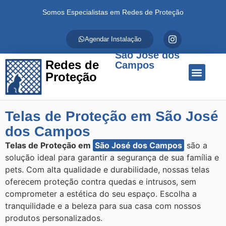
Somos Especialistas em Redes de Proteção
Agendar Instalação
São José dos
Redes de
Campos
Proteção
Quem Somos
Redes de Proteção
Fale Conosco
Telas de Proteção em São José
dos Campos
Telas de Proteção em
São José dos Campos
são a
solução ideal para garantir a segurança de sua família e
pets. Com alta qualidade e durabilidade, nossas telas
oferecem proteção contra quedas e intrusos, sem
comprometer a estética do seu espaço. Escolha a
tranquilidade e a beleza para sua casa com nossos
produtos personalizados.