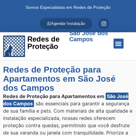
Somos Especialistas em Redes de Proteção
Agendar Instalação
São José dos
Redes de
Campos
Proteção
Quem Somos
Redes de Proteção
Fale Conosco
Redes de Proteção para
Apartamentos em São José
dos Campos
Redes de Proteção para Apartamentos em
São José
dos Campos
são essenciais para garantir a segurança
de sua família e pets. Com materiais de alta qualidade e
instalação especializada, nossas redes oferecem
proteção contra quedas, permitindo que você desfrute
de sua varanda ou janela com tranquilidade. Priorize a