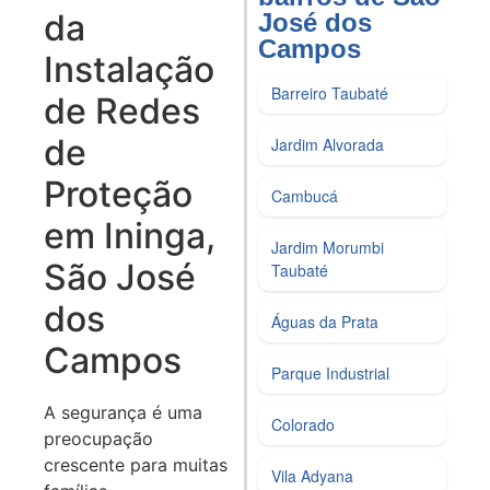
da
José dos
Campos​
Instalação
Barreiro Taubaté
de Redes
de
Jardim Alvorada
Proteção
Cambucá
em Ininga,
Jardim Morumbi
São José
Taubaté
dos
Águas da Prata
Campos
Parque Industrial
A segurança é uma
Colorado
preocupação
crescente para muitas
Vila Adyana