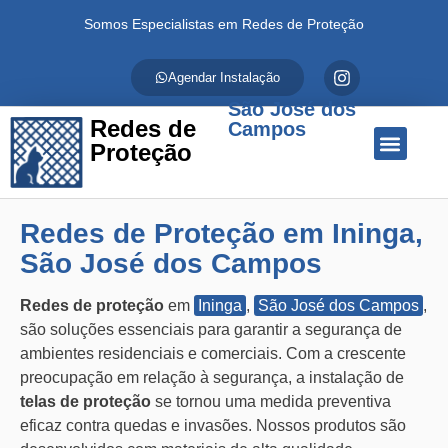
Somos Especialistas em Redes de Proteção
Agendar Instalação
São José dos
Redes de
Campos
Proteção
Quem Somos
Redes de Proteção
Fale Conosco
Redes de Proteção em Ininga,
São José dos Campos
Redes de proteção
em
Ininga
,
São José dos Campos
,
são soluções essenciais para garantir a segurança de
ambientes residenciais e comerciais. Com a crescente
preocupação em relação à segurança, a instalação de
telas de proteção
se tornou uma medida preventiva
eficaz contra quedas e invasões. Nossos produtos são