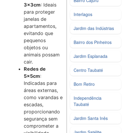
Bairro Cajurú
3x3cm
: Ideais
para proteger
Interlagos
janelas de
apartamentos,
Jardim das Indústrias
evitando que
pequenos
Bairro dos Pinheiros
objetos ou
animais possam
Jardim Esplanada
cair.
Redes de
Centro Taubaté
5x5cm
:
Indicadas para
Bom Retiro
áreas externas,
como varandas e
Independência
Taubaté
escadas,
proporcionando
Jardim Santa Inês
segurança sem
comprometer a
Jardim Satélite
visibilidade.