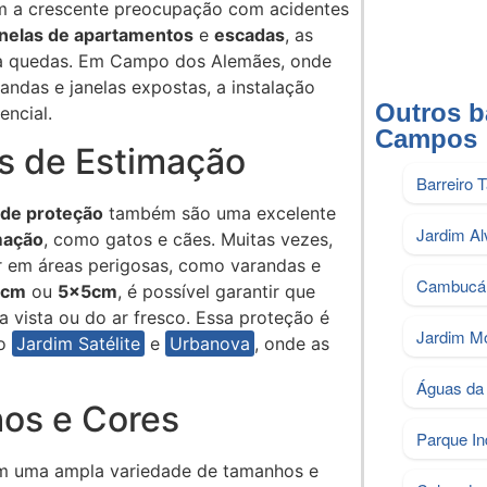
m a crescente preocupação com acidentes
anelas de apartamentos
e
escadas
, as
tra quedas. Em Campo dos Alemães, onde
ndas e janelas expostas, a instalação
Outros b
encial.
Campos
s de Estimação
Barreiro 
 de proteção
também são uma excelente
Jardim Al
mação
, como gatos e cães. Muitas vezes,
r em áreas perigosas, como varandas e
Cambucá
3cm
ou
5x5cm
, é possível garantir que
 vista ou do ar fresco. Essa proteção é
Jardim M
mo
Jardim Satélite
e
Urbanova
, onde as
Águas da 
os e Cores
Parque Ind
em uma ampla variedade de tamanhos e