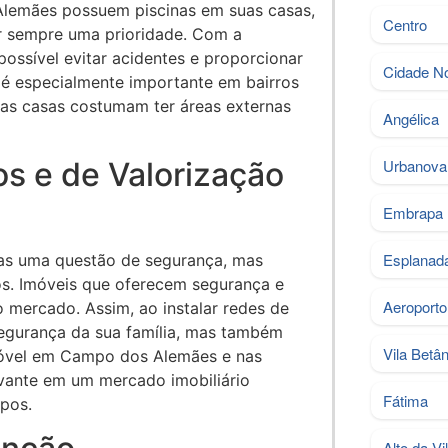
Alemães possuem piscinas em suas casas,
Centro
er sempre uma prioridade. Com a
possível evitar acidentes e proporcionar
Cidade N
 é especialmente importante em bairros
 as casas costumam ter áreas externas
Angélica
s e de Valorização
Urbanova
Embrapa
Esplanad
as uma questão de segurança, mas
s. Imóveis que oferecem segurança e
Aeroporto
 mercado. Assim, ao instalar redes de
segurança da sua família, mas também
Vila Betân
imóvel em Campo dos Alemães e nas
levante em um mercado imobiliário
Fátima
pos.
Alto da Vi