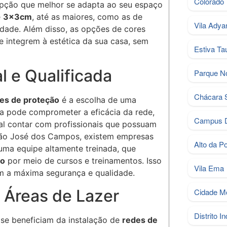
Colorado
opção que melhor se adapta ao seu espaço
e
3x3cm
, até as maiores, como as de
Vila Adya
idade. Além disso, as opções de cores
e integrem à estética da sua casa, sem
Estiva Ta
l e Qualificada
Parque N
Chácara S
es de proteção
é a escolha de uma
da pode comprometer a eficácia da rede,
Campus 
tal contar com profissionais que possuam
São José dos Campos, existem empresas
Alto da P
uma equipe altamente treinada, que
to
por meio de cursos e treinamentos. Isso
Vila Ema
om a máxima segurança e qualidade.
 Áreas de Lazer
Cidade M
Distrito In
se beneficiam da instalação de
redes de