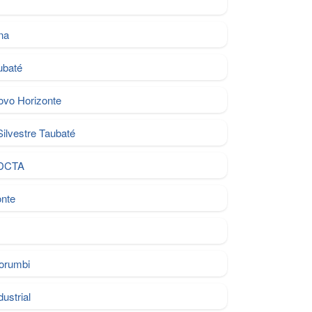
na
ubaté
ovo Horizonte
ilvestre Taubaté
DCTA
onte
orumbi
dustrial