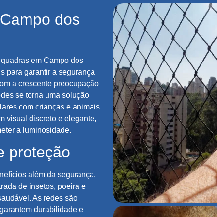
 Campo dos
e quadras em Campo dos
 para garantir a segurança
 Com a crescente preocupação
edes se torna uma solução
 lares com crianças e animais
 visual discreto e elegante,
eter a luminosidade.
e proteção
enefícios além da segurança.
rada de insetos, poeira e
saudável. As redes são
 garantem durabilidade e