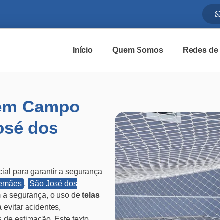
Início
Quem Somos
Redes de
 em Campo
osé dos
al para garantir a segurança
lemães
,
São José dos
 a segurança, o uso de
telas
evitar acidentes,
 de estimação. Este texto