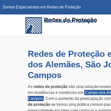
Somos Especialistas em Redes de Proteção
Redes de Proteção
São José dos Campos
Redes de Proteção
dos Alemães, São J
Campos
As
redes de proteção
são uma solução essenci
em residências e comércios em
Campo dos A
Campos
. Com o aumento da preocupação com
de proteção
se tornou uma prática comum para 
especialmente em lares com crianças e animais