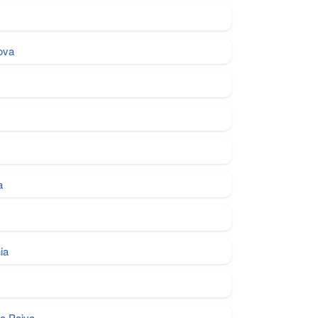
ova
a
ia
la Paiva