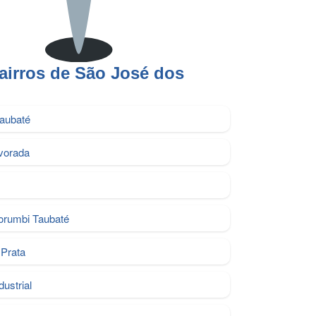
airros de São José dos
Taubaté
vorada
orumbi Taubaté
Prata
ustrial