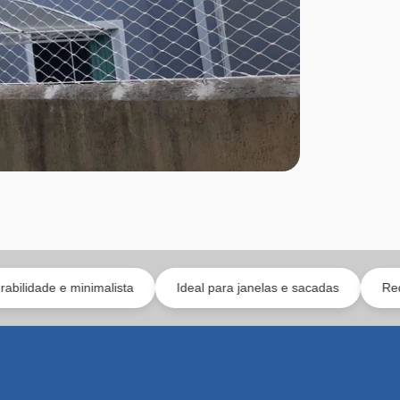
nimalista
Ideal para janelas e sacadas
Rede instalada co