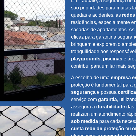
Em Taubaté, a segurança de
são prioridades para muitas f
quedas e acidentes, as
redes
residências, especialmente 
sacadas de apartamentos. As
eficaz para garantir a seguran
brinquem e explorem o ambien
tranquilidade aos responsávei
playgrounds
,
piscinas
e área
contribui para um lar mais seg
A escolha de uma
empresa es
proteção é fundamental para g
segurança
e possua
certific
serviço com
garantia
, utiliza
assegura a
durabilidade
das 
realizam um atendimento ráp
sob medida
para cada necess
custa rede de proteção
ou
o
oferecemos
orçamento gratu