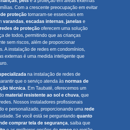
crianças
,
pets
e a proteção em áreas externas
amílias. Com a crescente preocupação em evitar
 de proteção
tornaram-se essenciais em
em
varandas
,
escadas internas
,
janelas
e
redes de proteção
oferecem uma solução
ça de todos, permitindo que as crianças
te sem riscos, além de proporcionar
s. A instalação de redes em condomínios,
s externas é uma medida inteligente que
uro.
pecializada
na instalação de redes de
arantir que o serviço atenda às
normas de
ação técnica
. Em Taubaté, oferecemos um
ndo
material resistente ao sol e chuva
, que
redes. Nossos instaladores profissionais
ido e personalizado, proporcionando uma
rede
idade. Se você está se perguntando
quanto
nde comprar tela de segurança
, saiba que
ito
e as melhores opções de
preço
na região.