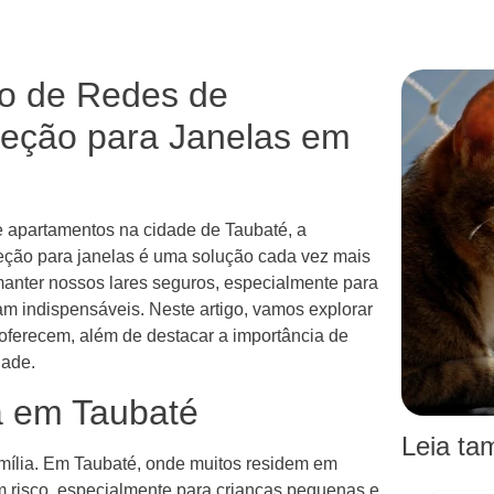
ão de Redes de
teção para Janelas em
e apartamentos na cidade de Taubaté, a
teção para janelas é uma solução cada vez mais
nter nossos lares seguros, especialmente para
nam indispensáveis. Neste artigo, vamos explorar
 oferecem, além de destacar a importância de
dade.
 em Taubaté
Leia t
mília. Em Taubaté, onde muitos residem em
m risco, especialmente para crianças pequenas e