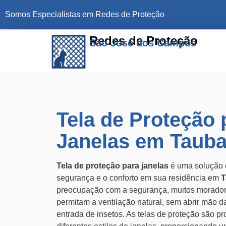
Somos Especialistas em Redes de Proteção
Redes de Proteção
São José dos Campos
Tela de Proteção 
Janelas em Tauba
Tela de proteção para janelas
é uma solução e
segurança e o conforto em sua residência em
T
preocupação com a segurança, muitos morador
permitam a ventilação natural, sem abrir mão d
entrada de insetos. As telas de proteção são pr