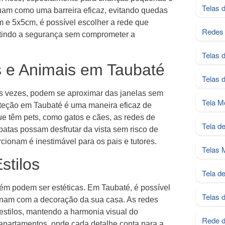
Telas 
uam como uma barreira eficaz, evitando quedas
e 5x5cm, é possível escolher a rede que
Redes 
ntindo a segurança sem comprometer a
Telas 
s e Animais em Taubaté
Telas 
as vezes, podem se aproximar das janelas sem
Tela M
roteção em Taubaté é uma maneira eficaz de
ue têm pets, como gatos e cães, as redes de
Tela d
atas possam desfrutar da vista sem risco de
cionam é inestimável para os pais e tutores.
Telas 
stilos
Tela d
ém podem ser estéticas. Em Taubaté, é possível
Telas 
inam com a decoração da sua casa. As redes
estilos, mantendo a harmonia visual do
Rede d
apartamentos, onde cada detalhe conta para a