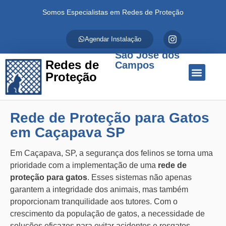
Somos Especialistas em Redes de Proteção
Agendar Instalação
São José dos
Redes de
Campos
Proteção
Quem Somos
Redes de Proteção
Fale Conosco
Rede de Proteção para Gatos
em Caçapava SP
Em Caçapava, SP, a segurança dos felinos se torna uma
prioridade com a implementação de uma
rede de
proteção para gatos
. Esses sistemas não apenas
garantem a integridade dos animais, mas também
proporcionam tranquilidade aos tutores. Com o
crescimento da população de gatos, a necessidade de
soluções eficazes para evitar acidentes e resgates